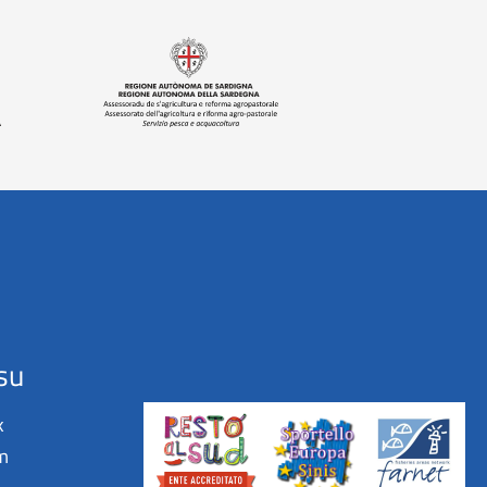
su
k
m