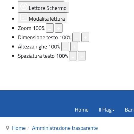
Lettore Schermo
Modalità lettura
Zoom
100
%
Dimensione testo
100
%
Altezza righe
100
%
Spaziatura testo
100
%
Home
Il Flag
Band
Home
Amministrazione trasparente