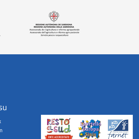
su
k
m