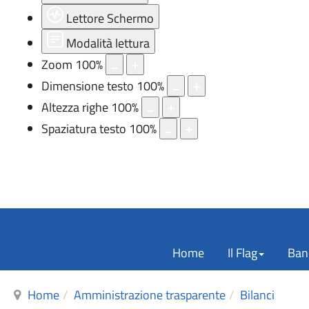
Lettore Schermo
Modalità lettura
Zoom
100
%
Dimensione testo
100
%
Altezza righe
100
%
Spaziatura testo
100
%
Home
Il Flag
Band
Home
Amministrazione trasparente
Bilanci